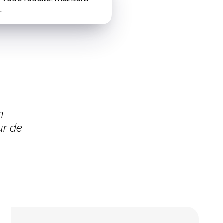
.
n
ur de