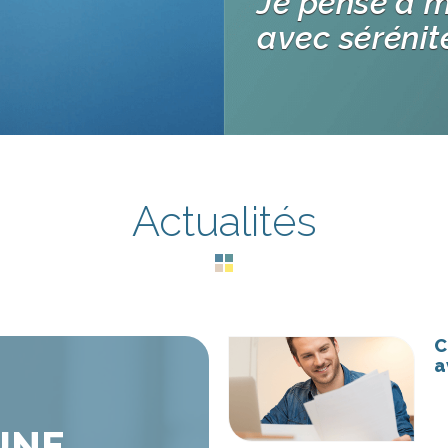
Je pense à 
avec sérénit
Actualités
C
a
ES
ILLE