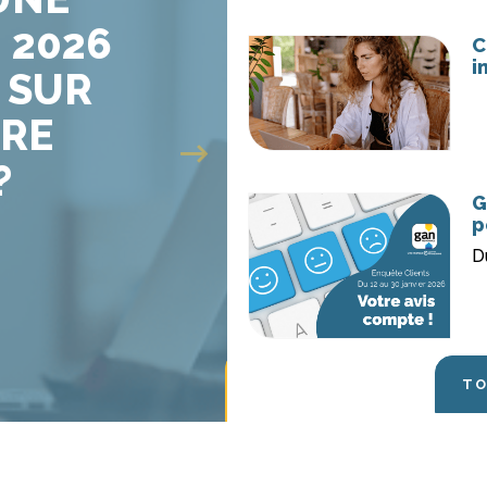
C
i
OTRE
DE
Next
G
p
LIRE LA SUITE
TO