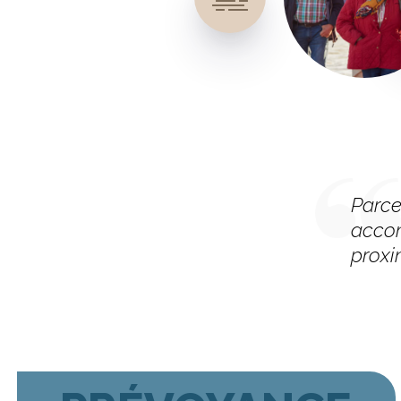
Parce
accom
proxi