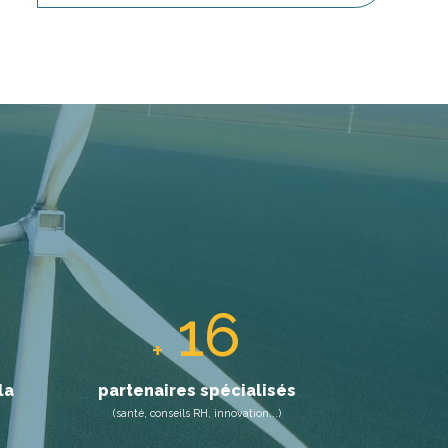
33
+
la
partenaires spécialisés
(santé, conseils RH, innovation...)