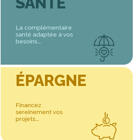
SANTÉ
La complémentaire
santé adaptée à vos
besoins...
ÉPARGNE
Financez
sereinement vos
projets...