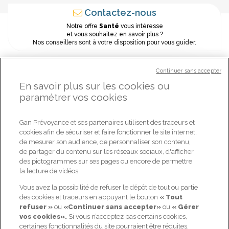
Contactez-nous
Notre offre
Santé
vous intéresse
et vous souhaitez en savoir plus ?
Nos conseillers sont à votre disposition pour vous guider.
R
é
o
n
s
e
s
o
u
s
8
h
o
u
v
r
é
e
Continuer sans accepter
p
4
s
ÊTES-VOUS DÉJÀ CLIENT ?
En savoir plus sur les cookies ou
paramétrer vos cookies
Oui
Non
Gan Prévoyance et ses partenaires utilisent des traceurs et
cookies afin de sécuriser et faire fonctionner le site internet,
de mesurer son audience, de personnaliser son contenu,
NOS OFFRES
GAN PRÉVOYANCE
de partager du contenu sur les réseaux sociaux, d'afficher
des pictogrammes sur ses pages ou encore de permettre
Prévoyance : me protéger,
Qui sommes-nous ?
la lecture de vidéos.
ma famille et moi
Nos actualités
Vous avez la possibilité de refuser le dépôt de tout ou partie
Retraite : bien préparer ma
Candidat / Postuler ?
retraite
des cookies et traceurs en appuyant le bouton
« Tout
refuser »
ou
«Continuer sans accepter»
ou
« Gérer
Espace client
Santé : optimiser mes
vos cookies».
Si vous n’acceptez pas certains cookies,
remboursements santé
Contactez-nous
certaines fonctionnalités du site pourraient être réduites.