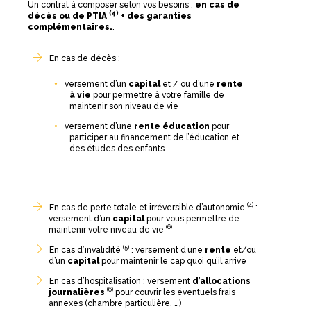
Un contrat à composer selon vos besoins :
en cas de
(4)
décès ou de PTIA
+ des garanties
complémentaires.
.
En cas de décès :
versement d’un
capital
et / ou d’une
rente
à vie
pour permettre à votre famille de
maintenir son niveau de vie
versement d’une
rente éducation
pour
participer au financement de l’éducation et
des études des enfants
(4)
En cas de perte totale et irréversible d’autonomie
:
versement d’un
capital
pour vous permettre de
(6)
maintenir votre niveau de vie
(5)
En cas d’invalidité
: versement d’une
rente
et/ou
d’un
capital
pour maintenir le cap quoi qu’il arrive
En cas d’hospitalisation : versement
d’allocations
(6)
journalières
pour couvrir les éventuels frais
annexes (chambre particulière, …)