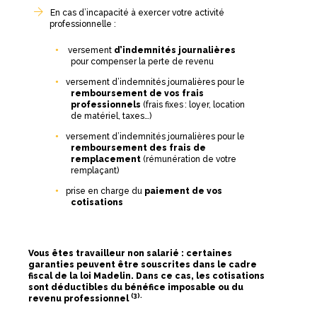
En cas d’incapacité à exercer votre activité
professionnelle :
versement
d’indemnités journalières
pour compenser la perte de revenu
versement d’indemnités journalières pour le
remboursement de vos frais
professionnels
(frais fixes : loyer, location
de matériel, taxes…)
versement d’indemnités journalières pour le
remboursement des frais de
remplacement
(rémunération de votre
remplaçant)
prise en charge du
paiement de vos
cotisations
Vous êtes travailleur non salarié : certaines
garanties peuvent être souscrites dans le cadre
fiscal de la loi Madelin. Dans ce cas, les cotisations
sont déductibles du bénéfice imposable ou du
(3)
.
revenu professionnel