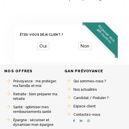
R
é
o
n
s
e
s
o
u
s
8
h
o
u
v
r
é
e
p
4
s
ÊTES-VOUS DÉJÀ CLIENT ?
Oui
Non
NOS OFFRES
GAN PRÉVOYANCE
Prévoyance : me protéger,
Qui sommes-nous ?
ma famille et moi
Nos actualités
Retraite : bien préparer ma
Candidat / Postuler ?
retraite
Espace client
Santé : optimiser mes
remboursements santé
Contactez-nous
Épargne : sécuriser et
Notre page Linkedin
dynamiser mon épargne