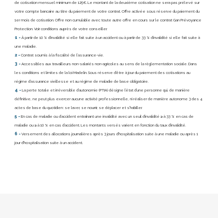
de cotisation mensuel minimum de 125€. Le montant de la deuxième cotisation ne sera pas prélevé sur
votre compte bancaire au titre du paiement de votre contrat. Offre activée sous réserve du paiement du
1er mois de cotisation. Offre non cumulable avec toute autre offre en cours sur le contrat Gan Prévoyance
Protection. Voir conditions auprès de votre conseiller.
1 -
À partir de 10 % d’invalidité si elle fait suite à un accident ou à partir de 33 % d’invalidité si elle fait suite à
une maladie.
2 -
Contrat soumis à la fiscalité de l’assurance-vie.
3 -
Accessibles aux travailleurs non-salariés non-agricoles au sens de la règlementation sociale. Dans
les conditions et limites de la loi Madelin. Sous réserve d’être à jour du paiement des cotisations au
régime d’assurance vieillesse et au régime de maladie de base obligatoire.
4 -
La perte totale et irréversible d’autonomie (PTIA) désigne l’état d’une personne qui, de manière
définitive, ne peut plus exercer aucune activité professionnelle, ni réaliser de manière autonome 3 des 4
actes de base du quotidien : se laver, se nourrir, se déplacer et s’habiller.
5 -
En cas de maladie ou d’accident entraînant une invalidité avec un seuil d’invalidité ≥ à 33 % en cas de
maladie ou ≥ à 10 % en cas d’accident. Les montants versés varient en fonction du taux d’invalidité.
6 -
Versement des allocations journalières après 3 jours d’hospitalisation suite à une maladie ou après 1
jour d’hospitalisation suite à un accident.