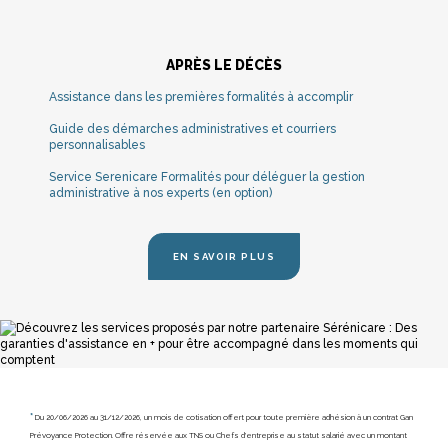
APRÈS LE DÉCÈS
Assistance dans les premières formalités à accomplir
Guide des démarches administratives et courriers
personnalisables
Service Serenicare Formalités pour déléguer la gestion
administrative à nos experts (en option)
EN SAVOIR PLUS
*
Du 20/06/2026 au 31/12/2026, un mois de cotisation offert pour toute première adhésion à un contrat Gan
Prévoyance Protection. Offre réservée aux TNS ou Chefs d'entreprise au statut salarié avec un montant