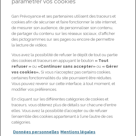
paramétrer vos cookies
R
é
o
n
s
e
s
o
u
s
8
h
o
u
v
r
é
e
p
4
s
Gan Prévoyance et ses partenaires utilisent des traceurs et
ÊTES-VOUS DÉJÀ CLIENT ?
cookies afin de sécuriser et faire fonctionner le site internet,
de mesurer son audience, de personnaliser son contenu,
Oui
Non
de partager du contenu sur les réseaux sociaux, d'afficher
des pictogrammes sur ses pages ou encore de permettre
la lecture de vidéos.
Vous avez la possibilité de refuser le dépôt de tout ou partie
NOS OFFRES
GAN PRÉVOYANCE
des cookies et traceurs en appuyant le bouton
« Tout
refuser »
ou
«Continuer sans accepter»
ou
« Gérer
Prévoyance : me protéger,
Qui sommes-nous ?
vos cookies».
Si vous n’acceptez pas certains cookies,
ma famille et moi
certaines fonctionnalités du site pourraient être réduites.
Nos actualités
Retraite : bien préparer ma
Vous pouvez revenir sur cette interface, à tout moment, et
Candidat / Postuler ?
retraite
modifier vos préférences.
Espace client
Santé : optimiser mes
En cliquant sur les différentes catégories de cookies et
remboursements santé
Contactez-nous
traceurs, vous obtenez plus de détails sur chacune d'entre
Épargne : sécuriser et
elles. Vous avez la possibilité d’accepter ou de refuser
Notre page Linkedin
dynamiser mon épargne
l’ensemble des cookies appartenant à l’une l’autre de ces
catégories.
Données personnelles
Mentions légales
Joindre le service client de Gan