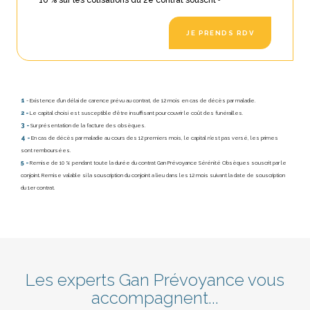
JE PRENDS RDV
1
- Existence d’un délai de carence prévu au contrat, de 12 mois en cas de décès par maladie.
2 -
Le capital choisi est susceptible d'être insuffisant pour couvrir le coût des funérailles.
3 -
Sur présentation de la facture des obsèques.
4 -
En cas de décès par maladie au cours des 12 premiers mois, le capital n’est pas versé, les primes
sont remboursées.
5 -
Remise de 10 % pendant toute la durée du contrat Gan Prévoyance Sérénité Obsèques souscrit par le
conjoint. Remise valable si la souscription du conjoint a lieu dans les 12 mois suivant la date de souscription
du 1er contrat.
Les experts Gan Prévoyance vous
accompagnent...