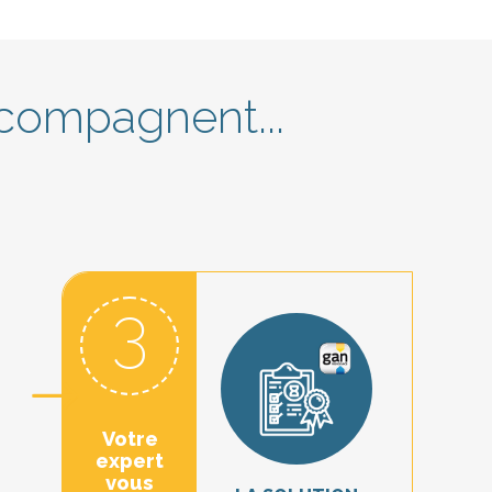
compagnent...
3
Votre
expert
vous