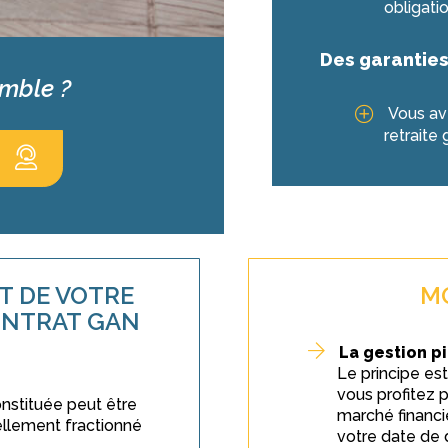
obligati
Des garantie
emble ?
Vous ave
retraite
T DE VOTRE
M
ONTRAT GAN
La gestion pi
Le principe est
vous profitez 
onstituée peut être
marché financi
ellement fractionné
votre date de d