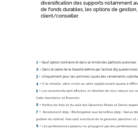
diversification des supports notamment ave
de fonds durables, les options de gestion, 
client/conseiller.
1 -
Sauf option contraire et dans la limite des plafonds autorisés
2 -
Dans le cadre de la fiscalité définie par l’article 163 quatervic
3 -
Uniquement pour les sommes issues des versements volontaire
4 -
À la retraite, votre rente ou votre capital seront soumis à diffé
5 -
Les versements sont affectés, en fonction de leur nature sur u
Code monétaire et financier.
6 -
Nettes de frais et du coût des Garanties Relais et Décès major
7 -
Rendement 2025 = (Participation aux bénéfices 2025 + bonus 202
gestion du contrat, hors coût éventuel de la garantie plancher et 
8 -
Les performances passées ne préjugent pas des performances 