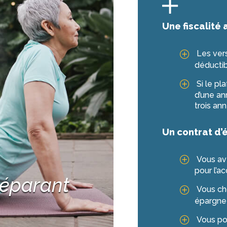
Une fiscalité
Les ver
déductib
Si le pl
d’une an
trois an
Un contrat d’
Vous ave
pour l’a
réparant
Vous cho
épargne 
Vous po