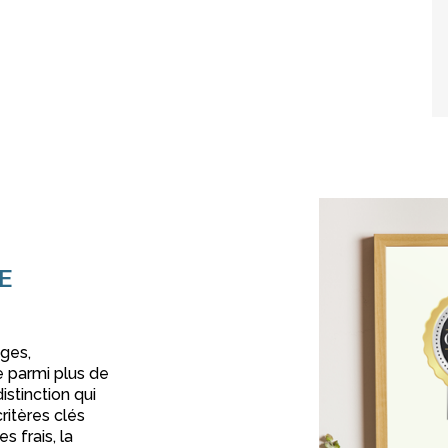
E
nges,
 parmi plus de
stinction qui
ritères clés
les frais, la