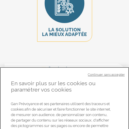
LA SOLUTION
LA MIEUX ADAPTÉE
Contactez-nous
Continuer sans accepter
Notre offre
Retraite
vous intéresse
et vous souhaitez en savoir plus ?
En savoir plus sur les cookies ou
Nos conseillers sont à votre disposition pour vous guider.
paramétrer vos cookies
R
é
o
n
s
e
s
o
u
s
8
h
o
u
v
r
é
e
p
4
s
Gan Prévoyance et ses partenaires utilisent des traceurs et
ÊTES-VOUS DÉJÀ CLIENT ?
cookies afin de sécuriser et faire fonctionner le site internet,
de mesurer son audience, de personnaliser son contenu,
Oui
Non
de partager du contenu sur les réseaux sociaux, d'afficher
des pictogrammes sur ses pages ou encore de permettre