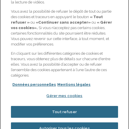
la lecture de vidéos.
Vous avez la possibilité de refuser le dépôt de tout ou partie
NOS OFFRES
GAN PRÉVOYANCE
des cookies et traceurs en appuyant le bouton
« Tout
refuser »
ou
«Continuer sans accepter»
ou
« Gérer
Prévoyance : me protéger,
Qui sommes-nous ?
vos cookies».
Si vous n’acceptez pas certains cookies,
ma famille et moi
certaines fonctionnalités du site pourraient être réduites.
Nos actualités
Retraite : bien préparer ma
Vous pouvez revenir sur cette interface, à tout moment, et
Candidat / Postuler ?
retraite
modifier vos préférences.
Espace client
Santé : optimiser mes
En cliquant sur les différentes catégories de cookies et
remboursements santé
Contactez-nous
traceurs, vous obtenez plus de détails sur chacune d'entre
Épargne : sécuriser et
elles. Vous avez la possibilité d’accepter ou de refuser
Notre page Linkedin
dynamiser mon épargne
l’ensemble des cookies appartenant à l’une l’autre de ces
catégories.
Données personnelles
Mentions légales
Joindre le service client de Gan
Prévoyance :
Gérer mes cookies
09 69 32 35 05
- Choix 4 (appel non surtaxé) -
Du lundi au vendredi de 8h30 à 18h
Tout refuser
Autoriser tous les cookies