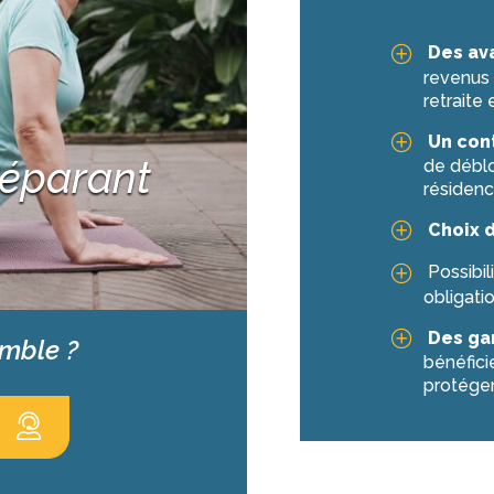
Des ava
revenus 
retraite
Un cont
réparant
de déblo
résidenc
Choix 
Possibil
obligati
Des ga
emble ?
bénéfici
protéger