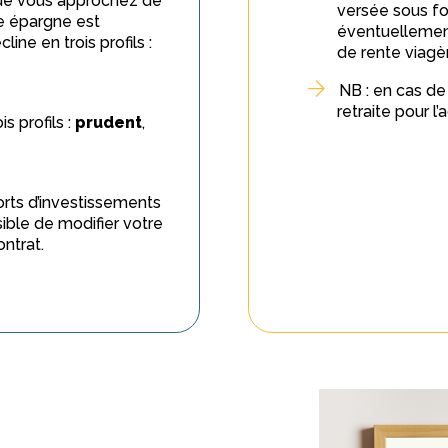
que vous approchez de
versée sous fo
re épargne est
éventuellemen
ine en trois profils :
de rente viagè
NB : en cas de
retraite pour l
s profils :
prudent
,
rts d’investissements
sible de modifier votre
ntrat.