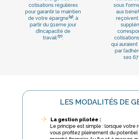
cotisations régulières
sous forme
pour garantir le maintien
aux bénéfic
(5)
de votre épargne
, à
reçoivent 
partir du 91ème jour
supplém
d’incapacité de
correspo
(7)
travail
.
cotisations
qui auraient
par l’adhér
ses 67
LES MODALITÉS DE G
La gestion pilotée :
Le principe est simple : lorsque votre r
vous profitez pleinement du potentie