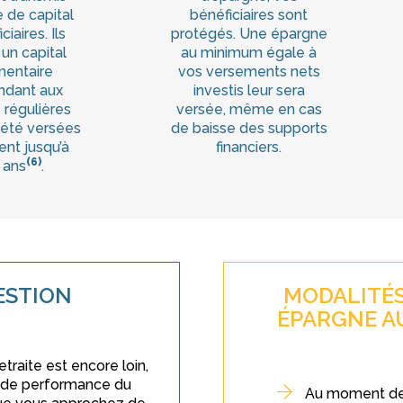
 de capital
bénéficiaires sont
iaires. Ils
protégés. Une épargne
un capital
au minimum égale à
entaire
vos versements nets
ndant aux
investis leur sera
 régulières
versée, même en cas
 été versées
de baisse des supports
ent jusqu’à
financiers.
(6)
 ans
.
ESTION
MODALITÉS
ÉPARGNE A
etraite est encore loin,
l de performance du
Au moment de l