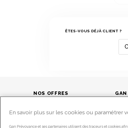
ÊTES-VOUS DÉJÀ CLIENT ?
O
NOS OFFRES
GAN
Prévoyance : me
En savoir plus sur les cookies ou paramétrer 
protéger, ma famille et
moi
Gan Prévoyance et ses partenaires utilisent des traceurs et cookies afin d