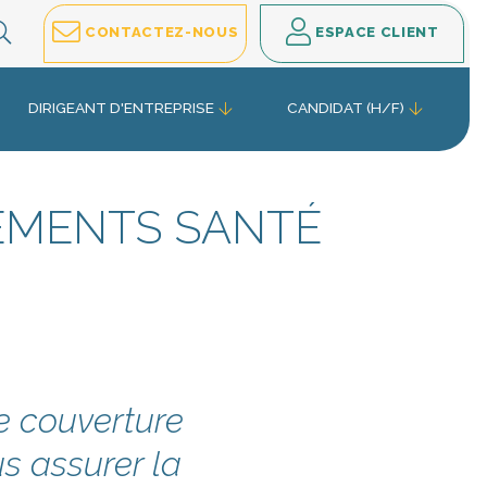
EFFECTUEZ VOTRE RECHERCHE
CONTACTEZ-NOUS
ESPACE CLIENT
DIRIGEANT D'ENTREPRISE
CANDIDAT (H/F)
EMENTS SANTÉ
e couverture
s assurer la