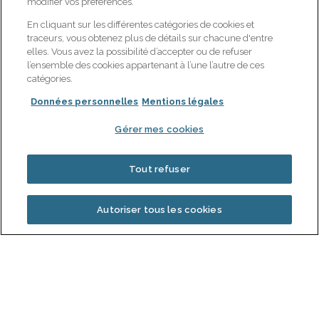
modifier vos préférences.
Espace client
Santé : optimiser mes
En cliquant sur les différentes catégories de cookies et
remboursements santé
Contactez-nous
traceurs, vous obtenez plus de détails sur chacune d'entre
Épargne : sécuriser et
elles. Vous avez la possibilité d’accepter ou de refuser
Notre page Linkedin
dynamiser mon épargne
l’ensemble des cookies appartenant à l’une l’autre de ces
catégories.
Données personnelles
Mentions légales
Joindre le service client de Gan
Prévoyance :
Gérer mes cookies
09 69 32 35 05
- Choix 4 (appel non surtaxé) -
Du lundi au vendredi de 8h30 à 18h
Tout refuser
Autoriser tous les cookies
Mentions légales
|
Données personnelles
|
Cookies
|
Gérer mes cookies
|
Réclamations
|
Contactez-nous
|
Plan du site
GAN PRÉVOYANCE, UNE MARQUE DU GROUPE GROUPAMA, ASSUREUR
CRÉATEUR DE CONFIANCE