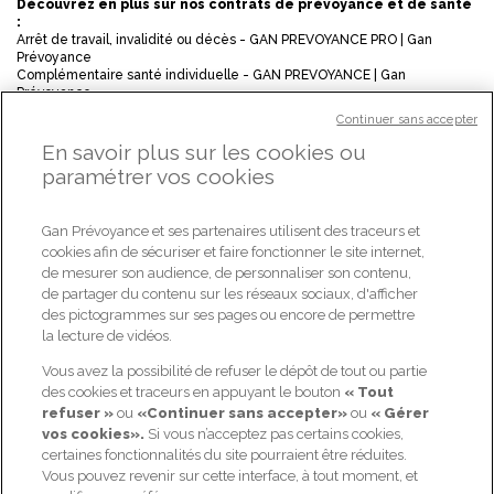
Découvrez en plus sur nos contrats de prévoyance et de santé
:
Arrêt de travail, invalidité ou décès - GAN PREVOYANCE PRO | Gan
Prévoyance
Complémentaire santé individuelle - GAN PREVOYANCE | Gan
Prévoyance
Continuer sans accepter
Contactez nos conseillers pour en savoir plus sur nos contrats
et nos services.
En savoir plus sur les cookies ou
paramétrer vos cookies
Faites le point avec un de nos conseillers !
Gan Prévoyance et ses partenaires utilisent des traceurs et
ÊTRE RAPPELÉ(E)
cookies afin de sécuriser et faire fonctionner le site internet,
de mesurer son audience, de personnaliser son contenu,
de partager du contenu sur les réseaux sociaux, d'afficher
+
des pictogrammes sur ses pages ou encore de permettre
TOUTES LES ACTUALITÉS
la lecture de vidéos.
Vous avez la possibilité de refuser le dépôt de tout ou partie
NOS OFFRES
GAN PRÉVOYANCE
des cookies et traceurs en appuyant le bouton
« Tout
refuser »
ou
«Continuer sans accepter»
ou
« Gérer
Prévoyance : me protéger,
Qui sommes-nous ?
vos cookies».
Si vous n’acceptez pas certains cookies,
ma famille et moi
certaines fonctionnalités du site pourraient être réduites.
Nos actualités
Retraite : bien préparer ma
Vous pouvez revenir sur cette interface, à tout moment, et
Candidat / Postuler ?
retraite