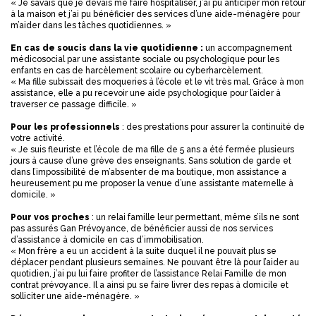
« Je savais que je devais me faire hospitaliser, j’ai pu anticiper mon retour
à la maison et j’ai pu bénéficier des services d’une aide-ménagère pour
m’aider dans les tâches quotidiennes. »
En cas de soucis dans la vie quotidienne :
un accompagnement
médicosocial par une assistante sociale ou psychologique pour les
enfants en cas de harcèlement scolaire ou cyberharcèlement.
« Ma fille subissait des moqueries à l’école et le vit très mal. Grâce à mon
assistance, elle a pu recevoir une aide psychologique pour l’aider à
traverser ce passage difficile. »
Pour les professionnels
: des prestations pour assurer la continuité de
votre activité.
« Je suis fleuriste et l’école de ma fille de 5 ans a été fermée plusieurs
jours à cause d’une grève des enseignants. Sans solution de garde et
dans l’impossibilité de m’absenter de ma boutique, mon assistance a
heureusement pu me proposer la venue d’une assistante maternelle à
domicile. »
Pour vos proches
: un relai famille leur permettant, même s’ils ne sont
pas assurés Gan Prévoyance, de bénéficier aussi de nos services
d’assistance à domicile en cas d’immobilisation.
« Mon frère a eu un accident à la suite duquel il ne pouvait plus se
déplacer pendant plusieurs semaines. Ne pouvant être là pour l’aider au
quotidien, j’ai pu lui faire profiter de l’assistance Relai Famille de mon
contrat prévoyance. Il a ainsi pu se faire livrer des repas à domicile et
solliciter une aide-ménagère. »