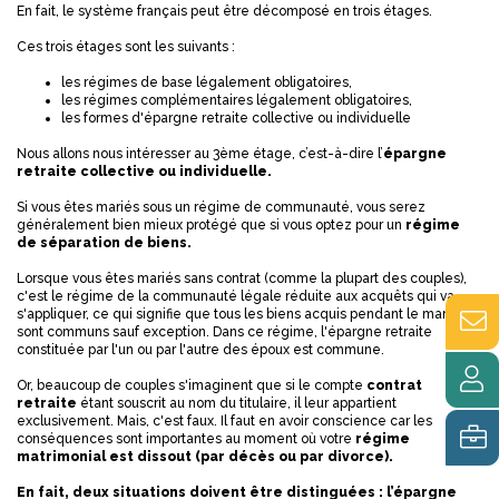
En fait, le système français peut être décomposé en trois étages.
Ces trois étages sont les suivants :
les régimes de base légalement obligatoires,
les régimes complémentaires légalement obligatoires,
les formes d'épargne retraite collective ou individuelle
Nous allons nous intéresser au 3ème étage, c’est-à-dire l’
épargne
retraite collective ou individuelle.
Si vous êtes mariés sous un régime de communauté, vous serez
généralement bien mieux protégé que si vous optez pour un
régime
de séparation de biens.
Lorsque vous êtes mariés sans contrat (comme la plupart des couples),
c'est le régime de la communauté légale réduite aux acquêts qui va
s'appliquer, ce qui signifie que tous les biens acquis pendant le mariage
sont communs sauf exception.
Dans ce régime, l'épargne retraite
constituée par l'un ou par l'autre des époux est commune.
Or, beaucoup de couples s'imaginent que si le compte
contrat
retraite
étant souscrit au nom du titulaire, il leur appartient
exclusivement.
Mais, c'est faux. Il faut en avoir conscience car les
conséquences sont importantes au moment où votre
régime
matrimonial est dissout (par décès ou par divorce).
En fait, deux situations doivent être distinguées : l’épargne