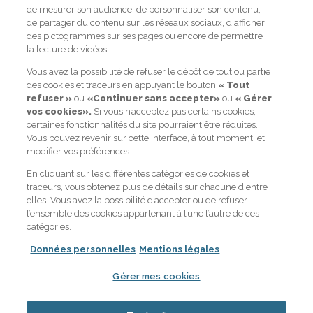
de mesurer son audience, de personnaliser son contenu,
NOS OFFRES
GAN PRÉVOYANCE
de partager du contenu sur les réseaux sociaux, d'afficher
des pictogrammes sur ses pages ou encore de permettre
Prévoyance : me protéger,
Qui sommes-nous ?
ma famille et moi
la lecture de vidéos.
Nos actualités
Retraite : bien préparer ma
Vous avez la possibilité de refuser le dépôt de tout ou partie
Candidat / Postuler ?
retraite
des cookies et traceurs en appuyant le bouton
« Tout
refuser »
ou
«Continuer sans accepter»
ou
« Gérer
Espace client
Santé : optimiser mes
vos cookies».
Si vous n’acceptez pas certains cookies,
remboursements santé
Contactez-nous
certaines fonctionnalités du site pourraient être réduites.
Épargne : sécuriser et
Notre page Linkedin
Vous pouvez revenir sur cette interface, à tout moment, et
dynamiser mon épargne
modifier vos préférences.
En cliquant sur les différentes catégories de cookies et
Joindre le service client de Gan
traceurs, vous obtenez plus de détails sur chacune d'entre
Prévoyance :
elles. Vous avez la possibilité d’accepter ou de refuser
09 69 32 35 05
l’ensemble des cookies appartenant à l’une l’autre de ces
- Choix 4 (appel non surtaxé) -
catégories.
Du lundi au vendredi de 8h30 à 18h
Données personnelles
Mentions légales
Gérer mes cookies