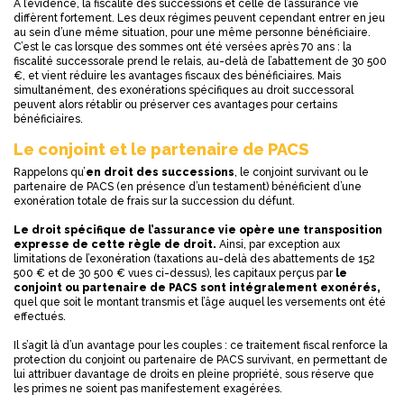
A l’évidence, la fiscalité des successions et celle de l’assurance vie
diffèrent fortement. Les deux régimes peuvent cependant entrer en jeu
au sein d’une même situation, pour une même personne bénéficiaire.
C’est le cas lorsque des sommes ont été versées après 70 ans : la
fiscalité successorale prend le relais, au-delà de l’abattement de 30 500
€, et vient réduire les avantages fiscaux des bénéficiaires. Mais
simultanément, des exonérations spécifiques au droit successoral
peuvent alors rétablir ou préserver ces avantages pour certains
bénéficiaires.
Le conjoint et le partenaire de PACS
Rappelons qu’
en droit des successions
, le conjoint survivant ou le
partenaire de PACS (en présence d’un testament) bénéficient d’une
exonération totale de frais sur la succession du défunt.
Le droit spécifique de l’assurance vie opère une transposition
expresse de cette règle de droit.
Ainsi, par exception aux
limitations de l’exonération (taxations au-delà des abattements de 152
500 € et de 30 500 € vues ci-dessus), les capitaux perçus par
le
conjoint ou partenaire de PACS sont intégralement exonérés,
quel que soit le montant transmis et l’âge auquel les versements ont été
effectués.
Il s’agit là d’un avantage pour les couples : ce traitement fiscal renforce la
protection du conjoint ou partenaire de PACS survivant, en permettant de
lui attribuer davantage de droits en pleine propriété, sous réserve que
les primes ne soient pas manifestement exagérées.