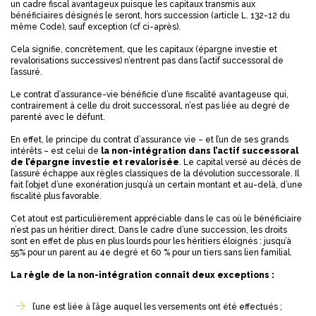
un cadre fiscal avantageux puisque les capitaux transmis aux
bénéficiaires désignés le seront, hors succession (article L. 132-12 du
même Code), sauf exception (cf ci-après).
Cela signifie, concrètement, que les capitaux (épargne investie et
revalorisations successives) n’entrent pas dans l’actif successoral de
l’assuré.
Le contrat d’assurance-vie bénéficie d’une fiscalité avantageuse qui,
contrairement à celle du droit successoral, n’est pas liée au degré de
parenté avec le défunt.
En effet, le principe du contrat d’assurance vie – et l’un de ses grands
intérêts – est celui de
la non-intégration dans l’actif successoral
de l’épargne investie et revalorisée
. Le capital versé au décès de
l’assuré échappe aux règles classiques de la dévolution successorale. Il
fait l’objet d’une exonération jusqu’à un certain montant et au-delà, d’une
fiscalité plus favorable.
Cet atout est particulièrement appréciable dans le cas où le bénéficiaire
n’est pas un héritier direct. Dans le cadre d’une succession, les droits
sont en effet de plus en plus lourds pour les héritiers éloignés : jusqu’à
55% pour un parent au 4e degré et 60 % pour un tiers sans lien familial.
La règle de la non-intégration connaît deux exceptions :
l’une est liée à l’âge auquel les versements ont été effectués ;