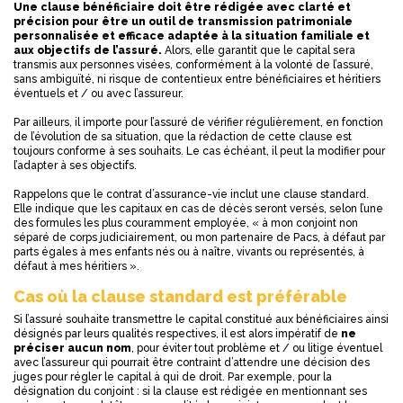
Une clause bénéficiaire doit être rédigée avec clarté et
précision pour être un outil de transmission patrimoniale
personnalisée et efficace adaptée à la situation familiale et
aux objectifs de l’assuré.
Alors, elle garantit que le capital sera
transmis aux personnes visées, conformément à la volonté de l’assuré,
sans ambiguïté, ni risque de contentieux entre bénéficiaires et héritiers
éventuels et / ou avec l’assureur.
Par ailleurs, il importe pour l’assuré de vérifier régulièrement, en fonction
de l’évolution de sa situation, que la rédaction de cette clause est
toujours conforme à ses souhaits. Le cas échéant, il peut la modifier pour
l’adapter à ses objectifs.
Rappelons que le contrat d’assurance-vie inclut une clause standard.
Elle indique que les capitaux en cas de décès seront versés, selon l’une
des formules les plus couramment employée, « à mon conjoint non
séparé de corps judiciairement, ou mon partenaire de Pacs, à défaut par
parts égales à mes enfants nés ou à naître, vivants ou représentés, à
défaut à mes héritiers ».
Cas où la clause standard est préférable
Si l’assuré souhaite transmettre le capital constitué aux bénéficiaires ainsi
désignés par leurs qualités respectives, il est alors impératif de
ne
préciser aucun nom
, pour éviter tout problème et / ou litige éventuel
avec l’assureur qui pourrait être contraint d’attendre une décision des
juges pour régler le capital à qui de droit. Par exemple, pour la
désignation du conjoint : si la clause est rédigée en mentionnant ses