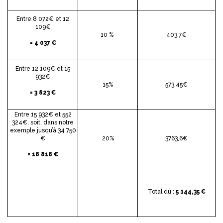
Entre 8 072€ et 12
109€
10 %
403,7€
= 4 037 €
Entre 12 109€ et 15
932€
15%
573
,45€
= 3 823 €
Entre 15 932€ et 552
324€, soit, dans notre
exemple jusqu’à 34 750
€
20%
3763
,6€
= 18 818 €
Total dû :
5 144,35 €