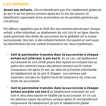
Les enfants
Quant aux enfants,
s’ils ne bénéficient que d’un abattement global de
30 500 € sur les primes versées après les 70 ans de l’assuré, ils
bénéficient cependant d’une exonération sur les produits générés par
ces primes.
Par ailleurs, rappelons que le droit des successions prévoit pour chaque
enfant, à titre individuel, un abattement de 100 000 € en ligne directe
avant paiement des droits de succession sur la globalité de la masse
successorale. Dès lors, si des enfants héritent d’un parent et sont aussi
les bénéficiaires de son contrat d’assurance vie, deux hypothèses :
Soit le patrimoine transmis dans la succession à chaque
enfant est inférieur à 100 000 €.
En ce cas, cet abattement
successoral de 100 000€ pourra être épuisé en incluant tout ou
partie des sommes issues des primes versées sur le contrat
d’assurance vie après 70 ans, au-delà de la fraction individuelle
de l’abattement de 30 500 € (Rappel : ces sommes sont
soumises, non plus au régime fiscal de l’assurance vie, mais aux
droits de succession).
Soit le patrimoine transmis dans la succession à chaque
enfant excède 100 000 €
et l’abattement individuel de 100
000 € sera alors épuisé en totalité par la succession. En ce cas,
les sommes issues des primes versées après 70 ans bénéficient
uniquement de l’abattement 30 500 € (abattement global,