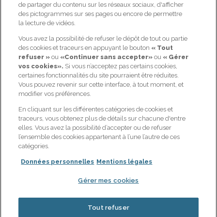
de partager du contenu sur les réseaux sociaux, d'afficher
+
des pictogrammes sur ses pages ou encore de permettre
TOUTES LES ACTUALITÉS
la lecture de vidéos.
Vous avez la possibilité de refuser le dépôt de tout ou partie
NOS OFFRES
GAN PRÉVOYANCE
des cookies et traceurs en appuyant le bouton
« Tout
refuser »
ou
«Continuer sans accepter»
ou
« Gérer
Prévoyance : me protéger,
Qui sommes-nous ?
vos cookies».
Si vous n’acceptez pas certains cookies,
ma famille et moi
certaines fonctionnalités du site pourraient être réduites.
Nos actualités
Retraite : bien préparer ma
Vous pouvez revenir sur cette interface, à tout moment, et
Candidat / Postuler ?
retraite
modifier vos préférences.
Espace client
Santé : optimiser mes
En cliquant sur les différentes catégories de cookies et
remboursements santé
Contactez-nous
traceurs, vous obtenez plus de détails sur chacune d'entre
Épargne : sécuriser et
elles. Vous avez la possibilité d’accepter ou de refuser
Notre page Linkedin
dynamiser mon épargne
l’ensemble des cookies appartenant à l’une l’autre de ces
catégories.
Données personnelles
Mentions légales
Joindre le service client de Gan
Prévoyance :
Gérer mes cookies
09 69 32 35 05
- Choix 4 (appel non surtaxé) -
Du lundi au vendredi de 8h30 à 18h
Tout refuser