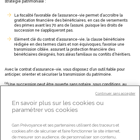
stratégie patrimoniale :
La fiscalité favorable de l’assurance-vie permet d’accroître la
gratification financière des bénéficiaires, en cas de versements
des primes avant les 70 ans de l’assuré, puisque les droits de
succession ne s’appliqueront pas.
Elément clé du contrat d’assurance-vie, la clause bénéficiaire
rédigée en des termes clairs et non équivoques, favorise une
transmission ciblée, assurant la protection financière des
bénéficiaires désignés, hors aléas familiaux ou conflits d’héritiers.
Avec le contrat d’assurance-vie, vous disposez d’un outil fiable pour
anticiper, orienter et sécuriser la transmission du patrimoine.
(1)
Une succession peut être ouverte sans notaire, sous conditions, au
regard du patrimoine du défunt (pas de bien immobilier, patrimoine de
Continuer sans accepter
moins de 5 910 €, aucun testament ou aucune donation entre époux).
En savoir plus sur les cookies ou
(2)
Pour rappel, les droits de succession peuvent atteindre jusqu’à 45%
paramétrer vos cookies
entre parents et enfants, et jusqu’à 60% pour des parents au-delà du 4e
degré et des personnes sans lien de parenté.
(3)
Pour le détail des tranches d’imposition selon le degré de parenté, voir
Gan Prévoyance et ses partenaires utilisent des traceurs et
: impots.gouv.fr/particulier/questions/comment-dois-je-calculer-les-
cookies afin de sécuriser et faire fonctionner le site internet,
droits-de-succession.
de mesurer son audience, de personnaliser son contenu,