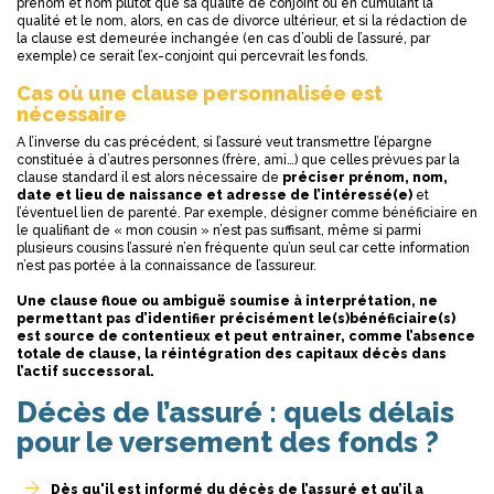
prénom et nom plutôt que sa qualité de conjoint ou en cumulant la
qualité et le nom, alors, en cas de divorce ultérieur, et si la rédaction de
la clause est demeurée inchangée (en cas d’oubli de l’assuré, par
exemple) ce serait l’ex-conjoint qui percevrait les fonds.
Cas où une clause personnalisée est
nécessaire
A l’inverse du cas précédent, si l’assuré veut transmettre l’épargne
constituée à d’autres personnes (frère, ami…) que celles prévues par la
clause standard il est alors nécessaire de
préciser prénom, nom,
date et lieu de naissance et adresse de l’intéressé(e)
et
l’éventuel lien de parenté. Par exemple, désigner comme bénéficiaire en
le qualifiant de « mon cousin » n’est pas suffisant, même si parmi
plusieurs cousins l’assuré n’en fréquente qu’un seul car cette information
n’est pas portée à la connaissance de l’assureur.
Une clause floue ou ambiguë soumise à interprétation, ne
permettant pas d’identifier précisément le(s)bénéficiaire(s)
est source de contentieux et peut entrainer, comme l’absence
totale de clause, la réintégration des capitaux décès dans
l’actif successoral.
Décès de l’assuré : quels délais
pour le versement des fonds ?
Dès qu'il est informé du décès de l’assuré et qu’il a